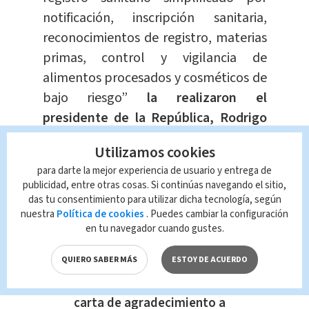
notificación, inscripción sanitaria,
reconocimientos de registro, materias
primas, control y vigilancia de
alimentos procesados y cosméticos de
bajo riesgo”
la realizaron el
presidente de la República, Rodrigo
Chaves Robles y la ministra de Salud,
Utilizamos cookies
Joselyn Chacón Madrigal.
para darte la mejor experiencia de usuario y entrega de
publicidad, entre otras cosas. Si continúas navegando el sitio,
La reforma al decreto
empezará a
das tu consentimiento para utilizar dicha tecnología, según
regir a partir de su publicación en el
nuestra
Política de cookies
. Puedes cambiar la configuración
en tu navegador cuando gustes.
Diario Oficial La Gaceta.
QUIERO SABER MÁS
ESTOY DE ACUERDO
Te Recomendamos:
Padres de Marco Calzada envían
carta de agradecimiento a