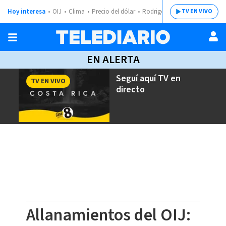
Hoy interesa
OIJ
Clima
Precio del dólar
Rodrigo Chaves
TV EN VIVO
EN ALERTA
Seguí aquí
TV en
TV EN VIVO
directo
Allanamientos del OIJ: