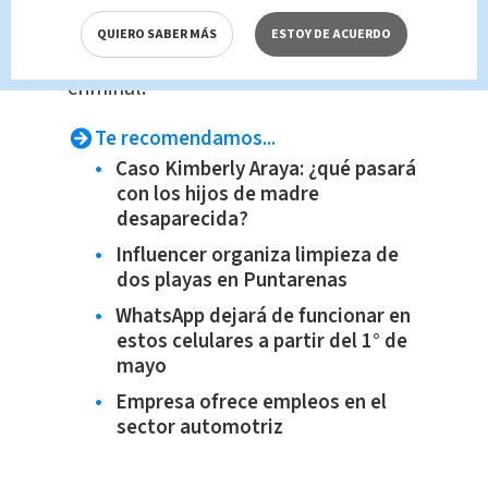
arrojar luz sobre la complejidad y la
QUIERO SABER MÁS
ESTOY DE ACUERDO
peligrosidad de esta organización
criminal.
Te recomendamos...
Caso Kimberly Araya: ¿qué pasará
con los hijos de madre
desaparecida?
Influencer organiza limpieza de
dos playas en Puntarenas
WhatsApp dejará de funcionar en
estos celulares a partir del 1° de
mayo
Empresa ofrece empleos en el
sector automotriz