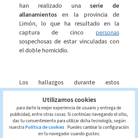
han realizado una
serie de
allanamientos
en la provincia de
Limón, lo que ha resultado en la
captura de cinco
personas
sospechosas de estar vinculadas con
el doble homicidio.
Los hallazgos durante estos
allanamientos han sido reveladores,
Utilizamos cookies
con el
decomiso de armas de fuego,
para darte la mejor experiencia de usuario y entrega de
municiones y una cantidad
publicidad, entre otras cosas. Si continúas navegando el sitio,
considerable de drogas
. Estos
das tu consentimiento para utilizar dicha tecnología, según
elementos son clave para la
nuestra
Política de cookies
. Puedes cambiar la configuración
en tu navegador cuando gustes.
investigación en curso y podrían