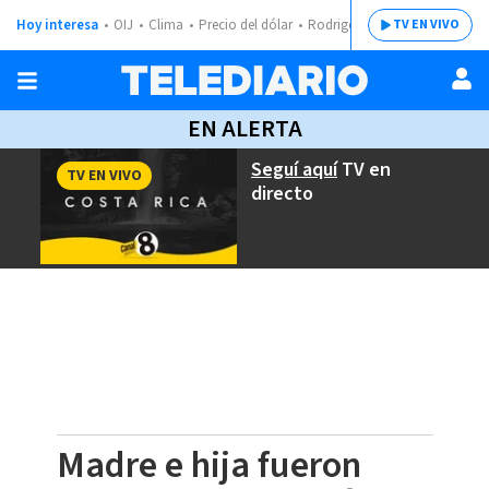
Hoy interesa
OIJ
Clima
Precio del dólar
Rodrigo Chaves
TV EN VIVO
EN ALERTA
Seguí aquí
TV en
TV EN VIVO
directo
Madre e hija fueron