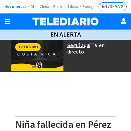
Hoy interesa
OIJ
Clima
Precio del dólar
Rodrigo Chaves
TV EN VIVO
EN ALERTA
Seguí aquí
TV en
TV EN VIVO
directo
Niña fallecida en Pérez