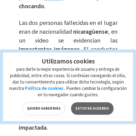
chocando
.
Las dos personas fallecidas en el lugar
eran de nacionalidad
nicaragüense
, en
un video se evidencian las
impactantes imágenes.
El conductor
maniobra descontroladamente antes
Utilizamos cookies
de colisionar con la pareja que viajaba
para darte la mejor experiencia de usuario y entrega de
en la motocicleta.
publicidad, entre otras cosas. Si continúas navegando el sitio,
das tu consentimiento para utilizar dicha tecnología, según
nuestra
Política de cookies
. Puedes cambiar la configuración
Estas personas fueron
identificadas
en tu navegador cuando gustes.
como Samuel Serrano Gutiérrez y
QUIERO SABER MÁS
ESTOY DE ACUERDO
Maura Elins Pacheco Rodríguez,
quienes viajaban en la
motocicleta
impactada.