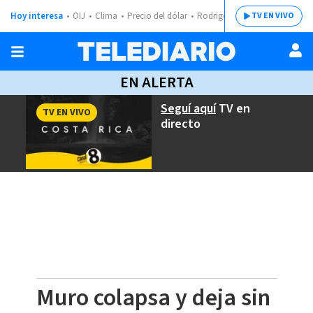
Hoy interesa
OIJ
Clima
Precio del dólar
Rodrigo Chaves
TV EN VIVO
EN ALERTA
Seguí aquí
TV en
TV EN VIVO
directo
Muro colapsa y deja sin