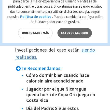
aunque los daños materiales
fueron
para darte la mejor experiencia de usuario y entrega de
publicidad, entre otras cosas. Si continúas navegando el sitio,
significativos.
das tu consentimiento para utilizar dicha tecnología, según
nuestra
Política de cookies
. Puedes cambiar la configuración
De acuerdo con la información que se
en tu navegador cuando gustes.
maneja,
aún no se tiene claro porqué
QUIERO SABER MÁS
ESTOY DE ACUERDO
la conductora habría ingresado
hasta
esta zona con su vehículo. Las
investigaciones del caso están
siendo
realizadas.
Te Recomendamos:
Cómo dormir bien cuando hace
calor sin aire acondicionado
Jugador por el que Nicaragua
queda fuera de Copa Oro juega en
Costa Rica
Día del Padre: Sigue estos