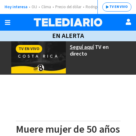
Hoy interesa
OIJ
Clima
Precio del dólar
Rodrigo Chaves
TV EN VIVO
EN ALERTA
Seguí aquí
TV en
TV EN VIVO
directo
Muere mujer de 50 años