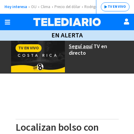
Hoy interesa
OIJ
Clima
Precio del dólar
Rodrigo Chaves
TV EN VIVO
EN ALERTA
Seguí aquí
TV en
TV EN VIVO
directo
Localizan bolso con