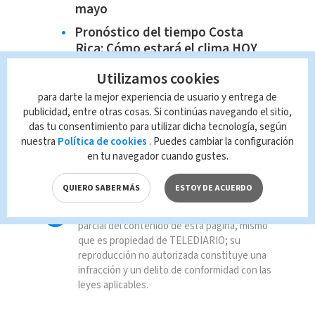
mayo
Pronóstico del tiempo Costa
Rica: Cómo estará el clima HOY
11 de mayo
Utilizamos cookies
para darte la mejor experiencia de usuario y entrega de
publicidad, entre otras cosas. Si continúas navegando el sitio,
das tu consentimiento para utilizar dicha tecnología, según
TAGS RELACIONADOS:
nuestra
Política de cookies
. Puedes cambiar la configuración
en tu navegador cuando gustes.
explosivos
Puriscal
QUIERO SABER MÁS
ESTOY DE ACUERDO
Queda prohibida la reproducción total o
parcial del contenido de esta página, mismo
que es propiedad de TELEDIARIO; su
reproducción no autorizada constituye una
infracción y un delito de conformidad con las
leyes aplicables.