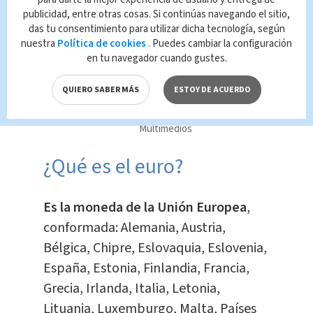
Te Recomendamos
publicidad, entre otras cosas. Si continúas navegando el sitio,
Detienen a
das tu consentimiento para utilizar dicha tecnología, según
sospechoso de
nuestra
Política de cookies
. Puedes cambiar la configuración
minería ilegal tras
en tu navegador cuando gustes.
operativo nocturno
en Cutris
QUIERO SABER MÁS
ESTOY DE ACUERDO
Nacional
Redacción
Multimedios
¿Qué es el euro?
Es la moneda de la Unión Europea
,
conformada: Alemania, Austria,
Bélgica, Chipre, Eslovaquia, Eslovenia,
España, Estonia, Finlandia, Francia,
Grecia, Irlanda, Italia, Letonia,
Lituania, Luxemburgo, Malta, Países