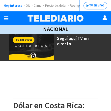
Hoy interesa
OIJ
Clima
Precio del dólar
Rodrigo Chaves
TV EN VIVO
NACIONAL
Seguí aquí
TV en
TV EN VIVO
directo
Dólar en Costa Rica: