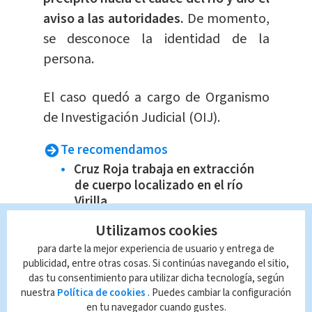
aviso a las autoridades.
De momento,
se desconoce la identidad de la
persona.
El caso quedó a cargo de Organismo
de Investigación Judicial (OIJ).
Te recomendamos
Cruz Roja trabaja en extracción
de cuerpo localizado en el río
Virilla
Dólar en Costa Rica: Tipo de
Utilizamos cookies
cambio para este martes 12 de
para darte la mejor experiencia de usuario y entrega de
julio
publicidad, entre otras cosas. Si continúas navegando el sitio,
Albert Rudé termina como
das tu consentimiento para utilizar dicha tecnología, según
nuestra
Política de cookies
. Puedes cambiar la configuración
director técnico de Alajuelense
en tu navegador cuando gustes.