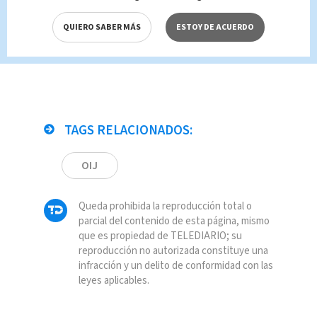
Falsa muerte del papa emérito
Benedicto XVI: Vaticano no
QUIERO SABER MÁS
ESTOY DE ACUERDO
confirma
TAGS RELACIONADOS:
OIJ
Queda prohibida la reproducción total o
parcial del contenido de esta página, mismo
que es propiedad de TELEDIARIO; su
reproducción no autorizada constituye una
infracción y un delito de conformidad con las
leyes aplicables.