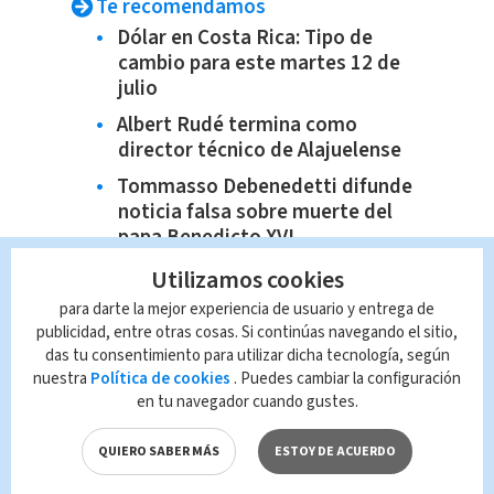
Te recomendamos
Dólar en Costa Rica: Tipo de
cambio para este martes 12 de
julio
Albert Rudé termina como
director técnico de Alajuelense
Tommasso Debenedetti difunde
noticia falsa sobre muerte del
papa Benedicto XVI
Falsa muerte del papa emérito
Utilizamos cookies
Benedicto XVI: Vaticano no
para darte la mejor experiencia de usuario y entrega de
confirma
publicidad, entre otras cosas. Si continúas navegando el sitio,
das tu consentimiento para utilizar dicha tecnología, según
nuestra
Política de cookies
. Puedes cambiar la configuración
en tu navegador cuando gustes.
QUIERO SABER MÁS
ESTOY DE ACUERDO