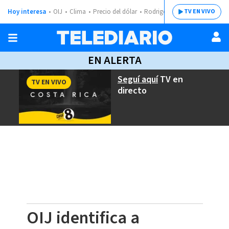
Hoy interesa
OIJ
Clima
Precio del dólar
Rodrigo Chaves
TV EN VIVO
EN ALERTA
Seguí aquí
TV en
TV EN VIVO
directo
OIJ identifica a