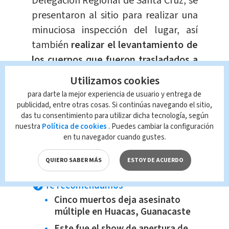
Delegación Regional de Santa Cruz, se
presentaron al sitio para realizar una
minuciosa inspección del lugar, así
también
realizar el levantamiento de
los cuerpos que fueron trasladados a
la Morgue Judicial para realizar la
Utilizamos cookies
respectiva autopsia.
para darte la mejor experiencia de usuario y entrega de
publicidad, entre otras cosas. Si continúas navegando el sitio,
Las investigaciones en torno al caso
das tu consentimiento para utilizar dicha tecnología, según
nuestra
Política de cookies
. Puedes cambiar la configuración
continúan para establecer el móvil del
en tu navegador cuando gustes.
hecho y dar con el tercer participante,
quien se habría dado a la fuga.
QUIERO SABER MÁS
ESTOY DE ACUERDO
Te recomendamos
Cinco muertos deja asesinato
múltiple en Huacas, Guanacaste
Este fue el show de apertura de