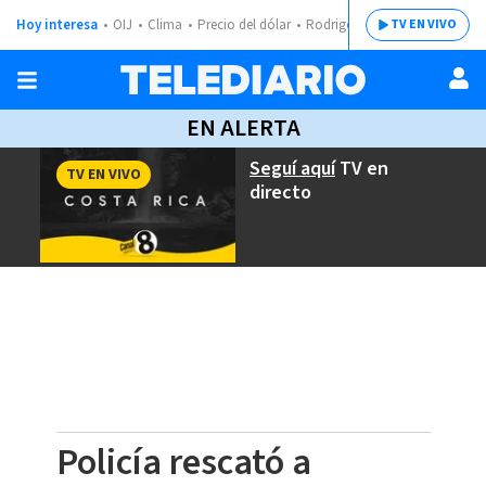
Hoy interesa
OIJ
Clima
Precio del dólar
Rodrigo Chaves
TV EN VIVO
EN ALERTA
Seguí aquí
TV en
TV EN VIVO
directo
Policía rescató a