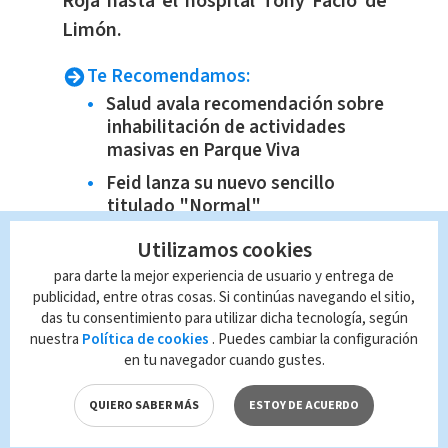
Roja hasta el hospital Tony Facio de
Limón.
Te Recomendamos:
Salud avala recomendación sobre
inhabilitación de actividades
masivas en Parque Viva
Feid lanza su nuevo sencillo
titulado "Normal"
Rodrigo Chaves anuncia
Utilizamos cookies
incorpación de Costa Rica en
para darte la mejor experiencia de usuario y entrega de
Alianza del Pacífico
publicidad, entre otras cosas. Si continúas navegando el sitio,
Este será el calendario para el
das tu consentimiento para utilizar dicha tecnología, según
Apertura 2022
nuestra
Política de cookies
. Puedes cambiar la configuración
en tu navegador cuando gustes.
QUIERO SABER MÁS
ESTOY DE ACUERDO