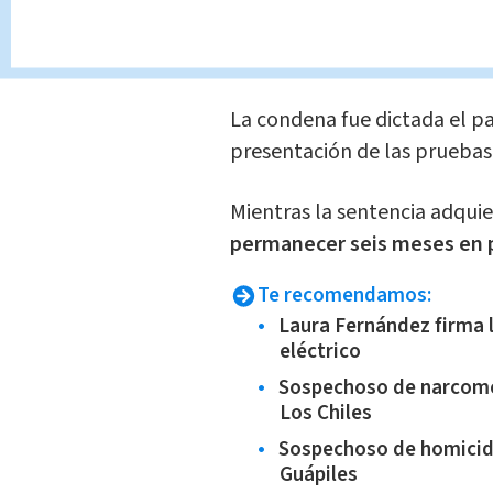
aprovechaba momentos en l
vivienda para cometer las 
La condena fue dictada el p
presentación de las pruebas 
Mientras la sentencia adquie
permanecer seis meses en p
Te recomendamos:
Laura Fernández firma l
eléctrico
Sospechoso de narcome
Los Chiles
Sospechoso de homicid
Guápiles