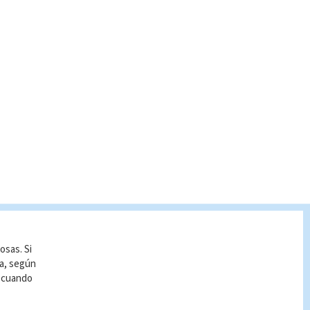
osas. Si
ía, según
r cuando