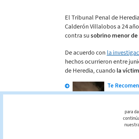
El Tribunal Penal de Heredi
Calderón Villalobos a 24 año
contra su
sobrino menor de
De acuerdo con
la investiga
hechos ocurrieron entre jun
de Heredia, cuando
la víctim
Te Recome
Adultos 
Curridaba
casados
para da
continúa
En Alerta
Indir
nuestr
​Durante el juicio, el repres