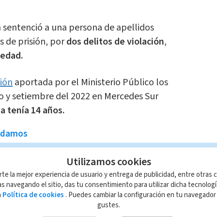
a sentenció a una persona de apellidos
s de prisión, por
dos delitos de violación
,
 edad.
ción
aportada por el Ministerio Público los
io y setiembre del 2022 en Mercedes Sur
a tenía 14 años.
ndamos
mayores mueren en incendio en
t; tenían más de 50 años de
Utilizamos cookies
rte la mejor experiencia de usuario y entrega de publicidad, entre otras c
s navegando el sitio, das tu consentimiento para utilizar dicha tecnolog
a Zúñiga
a
Política de cookies
. Puedes cambiar la configuración en tu navegado
gustes.
entante fiscal acreditó que
el imputado