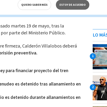
QUIERO SABER MÁS
ESTOY DE ACUERDO
os que se
encontraba en la misma
agresiones sexuales
investigadas.
asado martes 19 de mayo, tras la
por parte del Ministerio Público.
LO MÁ
re firmeza, Calderón Villalobos deberá
risión preventiva.
ey para financiar proyecto del tren
nudeo es detenido tras allanamiento en
io es detenido durante allanamientos en