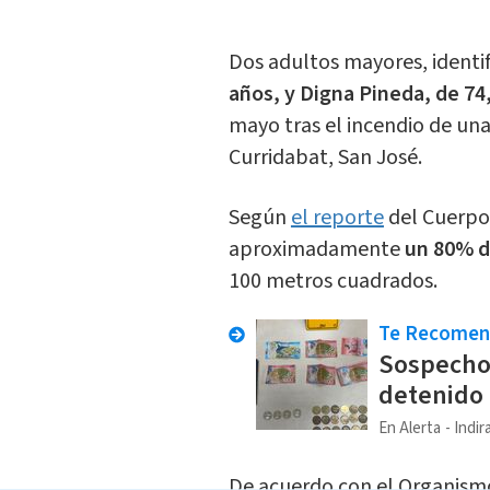
Dos adultos mayores, ident
años, y Digna Pineda, de 74
mayo tras el incendio de una
Curridabat, San José.
Según
el reporte
del Cuerpo
aproximadamente
un 80% de
100 metros cuadrados.
Te Recome
Sospecho
detenido 
En Alerta
Indir
De acuerdo con el Organismo 