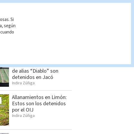
osas. Si
ía, según
r cuando
S BUSCADO
Seis sospechosos
vinculados con estructura
de alias “Diablo” son
detenidos en Jacó
Indira Zúñiga
Allanamientos en Limón:
Estos son los detenidos
por el OIJ
Indira Zúñiga