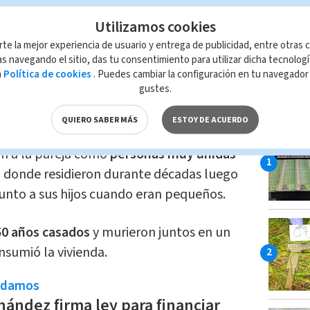
 a
las autoridades a las 11:05 p. m.,
Utilizamos cookies
iestro en la vivienda.
rte la mejor experiencia de usuario y entrega de publicidad, entre otras c
s navegando el sitio, das tu consentimiento para utilizar dicha tecnolog
a
Política de cookies
. Puedes cambiar la configuración en tu navegado
ealizaron el levantamiento de los cuerpos,
gustes.
a la
morgue judicial para la respectiva
LO MÁ
QUIERO SABER MÁS
ESTOY DE ACUERDO
on a la pareja como
personas muy unidas
,
donde residieron durante décadas luego
junto a sus hijos cuando eran pequeños.
0 años casados
y murieron juntos en un
nsumió la vivienda.
ndamos
nández firma ley para financiar