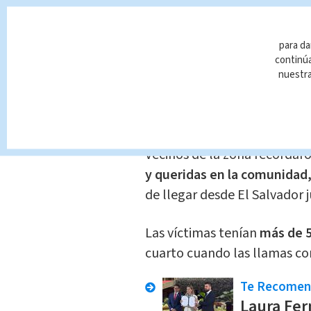
reporte
del incendio ingresó
cuando se alertó sobre el sin
para da
continúa
nuestr
Las autoridades judiciales r
los cuales fueron remitidos 
autopsia.
Vecinos de la zona recordar
y queridas en la comunidad
de llegar desde El Salvador 
Las víctimas tenían
más de 5
cuarto cuando las llamas co
Te Recome
Laura Fer