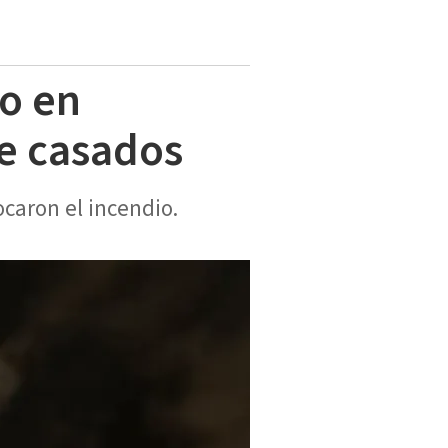
o en
de casados
caron el incendio.