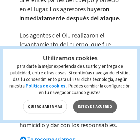
diferentes partes del cuerpo y falleció
en el lugar. Los agresores h
uyeron
inmediatamente después del ataque.
Los agentes del OIJ realizaron el
levantamiento del cuerpo, que fue
trasladado al Complejo de Ciencias
Utilizamos cookies
Forenses para la autopsia
para darte la mejor experiencia de usuario y entrega de
correspondiente. En la escena se
publicidad, entre otras cosas. Si continúas navegando el sitio,
das tu consentimiento para utilizar dicha tecnología, según
recolectaron
al menos siete
nuestra
Política de cookies
. Puedes cambiar la configuración
casquillos calibre 9 milímetros.
en tu navegador cuando gustes.
El caso continúa en investigación para
QUIERO SABER MÁS
ESTOY DE ACUERDO
esclarecer las circunstancias del
homicidio y dar con los responsables.
Te recomendamos: