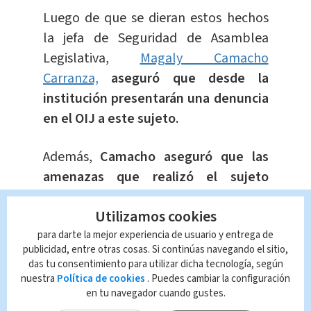
Luego de que se dieran estos hechos
la jefa de Seguridad de Asamblea
Legislativa,
Magaly Camacho
Carranza,
aseguró que desde la
institución presentarán una denuncia
en el OIJ a este sujeto.
Además,
Camacho aseguró que las
amenazas que realizó el sujeto
fueron en contra de diputados del
Utilizamos cookies
Partido Frente Amplio
(FA) y el Partido
para darte la mejor experiencia de usuario y entrega de
Liberación Nacional (PLN).
publicidad, entre otras cosas. Si continúas navegando el sitio,
das tu consentimiento para utilizar dicha tecnología, según
#EnVivo
Sesión extraordinaria del
nuestra
Política de cookies
. Puedes cambiar la configuración
en tu navegador cuando gustes.
#PlenarioLegislativo
correspondiente