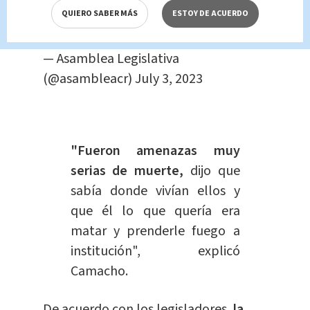
a este lunes 3 de
QUIERO SABER MÁS
ESTOY DE ACUERDO
julio.
#AsambleaLegislativaCR
https://t.co/kP
— Asamblea Legislativa
(@asambleacr)
July 3, 2023
"Fueron amenazas muy
serias de muerte,
dijo que
sabía donde vivían ellos y
que él lo que quería era
matar y prenderle fuego a
institución", explicó
Camacho.
De acuerdo con los legisladores,
la