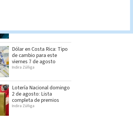
Salud confirma 14 casos
de hepatitis A y mantiene
vigilancia
Cristian Segura
Dólar en Costa Rica: Tipo
de cambio para este
viernes 7 de agosto
Indira Zúñiga
Lotería Nacional domingo
2 de agosto: Lista
completa de premios
Indira Zúñiga