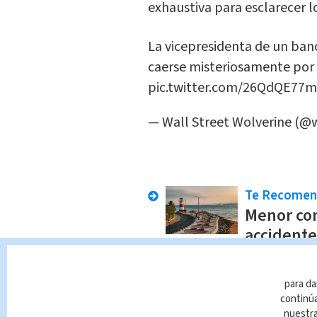
exhaustiva para esclarecer l
La vicepresidenta de un banc
caerse misteriosamente por
pic.twitter.com/26QdQE77
— Wall Street Wolverine (@
Te Recome
Menor con
accidente
sabe
En Alerta
Alon
para da
continúa
nuestr