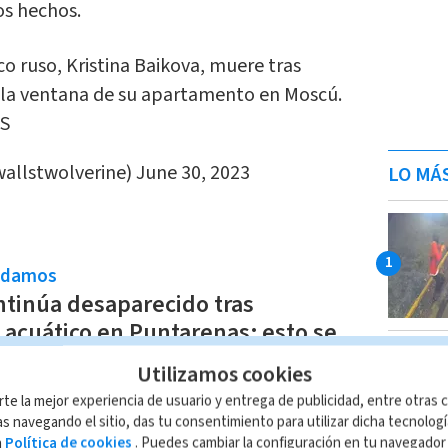
os hechos.
o ruso, Kristina Baikova, muere tras
 la ventana de su apartamento en Moscú.
mS
wallstwolverine)
June 30, 2023
LO MÁ
ndamos
tinúa desaparecido tras
 acuático en Puntarenas; esto se
Utilizamos cookies
so Ramírez
rte la mejor experiencia de usuario y entrega de publicidad, entre otras c
s navegando el sitio, das tu consentimiento para utilizar dicha tecnolog
a
Política de cookies
. Puedes cambiar la configuración en tu navegado