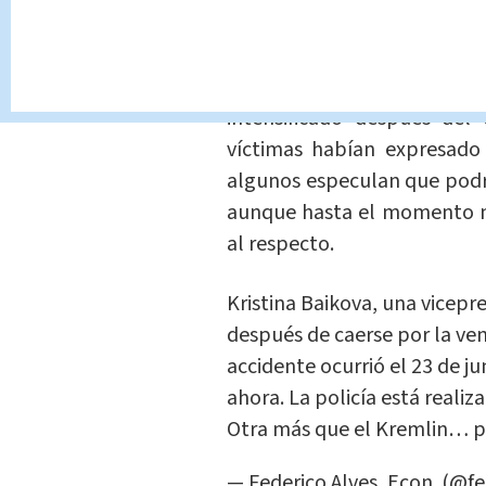
Durante los últimos meses,
"muertes repentinas" en l
intensificado después del
víctimas habían expresado 
algunos especulan que podrí
aunque hasta el momento n
al respecto.
Kristina Baikova, una vicep
después de caerse por la ve
accidente ocurrió el 23 de j
ahora. La policía está realiz
Otra más que el Kremlin…
p
— Federico Alves, Econ. (@f