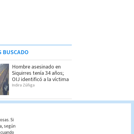
S BUSCADO
Hombre asesinado en
Siquirres tenía 34 años;
OIJ identificó a la víctima
Indira Zúñiga
Feria de empleo reunirá
más de 1.000 vacantes en
San Pedro
osas. Si
Cristian Segura
ía, según
r cuando