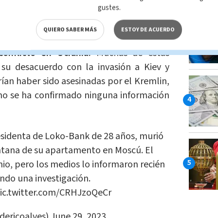
gustes.
 se han registrado varios "suicidios" y
QUIERO SABER MÁS
ESTOY DE ACUERDO
a élite rusa, una tendencia que se ha
conflicto en Ucrania.
Muchas de estas
su desacuerdo con la invasión a Kiev y
an haber sido asesinadas por el Kremlin,
o se ha confirmado ninguna información
residenta de Loko-Bank de 28 años, murió
ntana de su apartamento en Moscú. El
unio, pero los medios lo informaron recién
ando una investigación.
ic.twitter.com/CRHJzoQeCr
edericoalves)
June 29, 2023