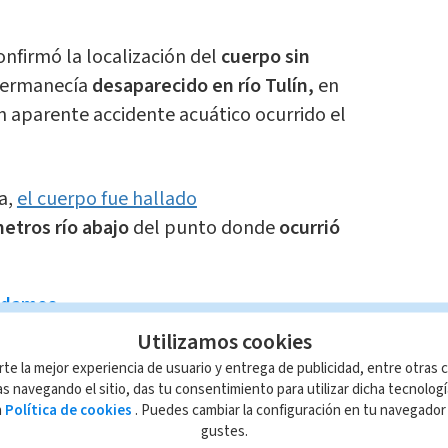
onfirmó la localización del
cuerpo sin
ermanecía
desaparecido en río Tulín,
en
n aparente accidente acuático ocurrido el
a,
el cuerpo fue hallado
etros río abajo
del punto donde
ocurrió
ndamos
 las medidas cautelares que
Utilizamos cookies
umplir los policías detenidos en
rte la mejor experiencia de usuario y entrega de publicidad, entre otras c
te
s navegando el sitio, das tu consentimiento para utilizar dicha tecnolog
a
Política de cookies
. Puedes cambiar la configuración en tu navegado
a Zúñiga
gustes.