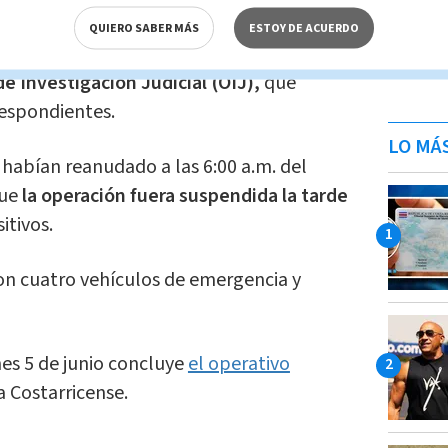
 los equipos de rescate iniciaron las
QUIERO SABER MÁS
ESTOY DE ACUERDO
una zona segura
y coordinar su entrega a
e Investigación Judicial (OIJ),
que
respondientes.
LO MÁ
habían reanudado a las 6:00 a.m. del
que
la operación fuera suspendida la tarde
itivos.
ron cuatro vehículos de emergencia y
nes 5 de junio concluye
el operativo
a Costarricense.