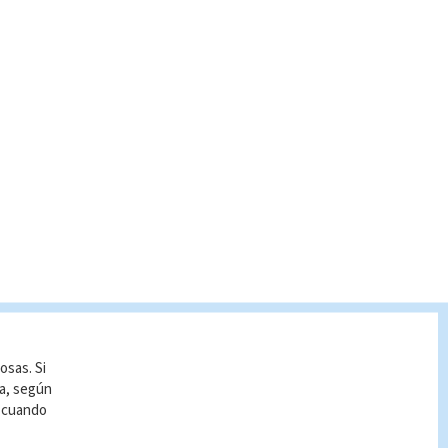
osas. Si
ía, según
r cuando