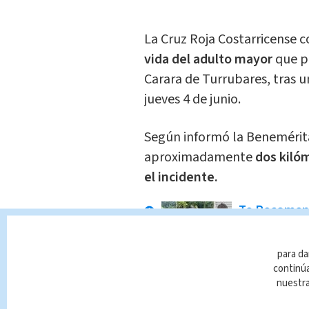
La Cruz Roja Costarricense c
vida del adulto mayor
que p
Carara de Turrubares, tras u
jueves 4 de junio.
Según informó la Benemérit
aproximadamente
dos kilóm
el incidente.
Te Recome
Estas son
deberán c
para da
Guanacas
continúa
nuestr
En Alerta
Indir