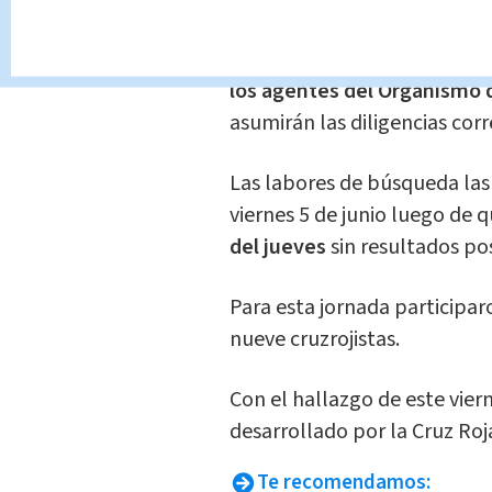
Tras la ubicación del cuerpo,
labores para
trasladarlo a 
los agentes del Organismo d
asumirán las diligencias cor
Las labores de búsqueda las 
viernes 5 de junio luego de 
del jueves
sin resultados pos
Para esta jornada participa
nueve cruzrojistas.
Con el hallazgo de este vier
desarrollado por la Cruz Roj
Te recomendamos: