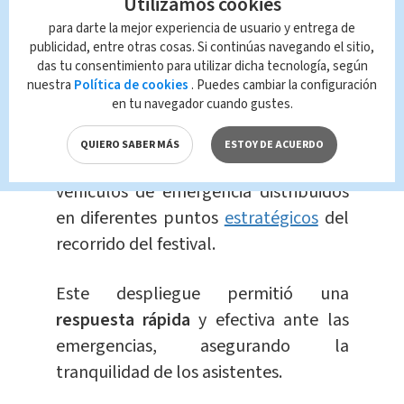
Utilizamos cookies
¿Cómo ha avanzado el
para darte la mejor experiencia de usuario y entrega de
publicidad, entre otras cosas. Si continúas navegando el sitio,
operativo de Cruz Roja?
das tu consentimiento para utilizar dicha tecnología, según
nuestra
Política de cookies
. Puedes cambiar la configuración
en tu navegador cuando gustes.
La operación de la
Cruz Roja
Costarricense
contó con la
QUIERO SABER MÁS
ESTOY DE ACUERDO
participación de 151 cruzrojistas y 19
vehículos de emergencia distribuidos
en diferentes puntos
estratégicos
del
recorrido del festival.
Este despliegue permitió una
respuesta rápida
y efectiva ante las
emergencias, asegurando la
tranquilidad de los asistentes.