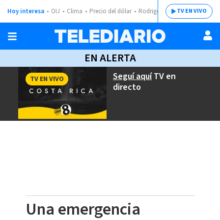
Hoy interesa
OIJ
Clima
Precio del dólar
Rodrigo Chaves
TV EN VIVO
EN ALERTA
Seguí aquí
TV en
TV EN VIVO
directo
Una emergencia