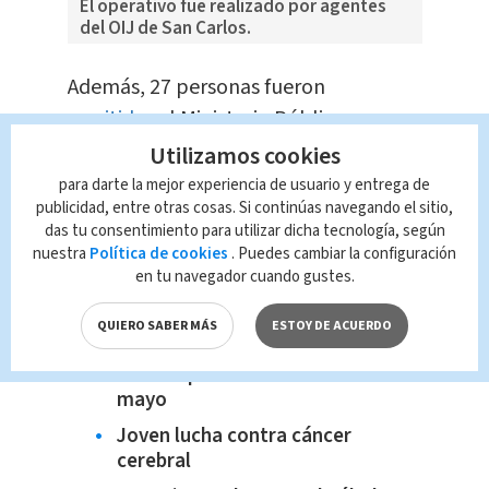
El operativo fue realizado por agentes
del OIJ de San Carlos.
Además, 27 personas fueron
remitidas
al Ministerio Público a por
intentar
introducir artículos
Utilizamos cookies
prohibidos
a centros penitenciarios.
para darte la mejor experiencia de usuario y entrega de
publicidad, entre otras cosas. Si continúas navegando el sitio,
Te recomendamos:
das tu consentimiento para utilizar dicha tecnología, según
nuestra
Política de cookies
. Puedes cambiar la configuración
Allanamientos por legitimación
en tu navegador cuando gustes.
de capitales: Esto decomisó el
OIJ
QUIERO SABER MÁS
ESTOY DE ACUERDO
Dólar en Costa Rica: Tipo de
cambio para este martes 19 de
mayo
Joven lucha contra cáncer
cerebral