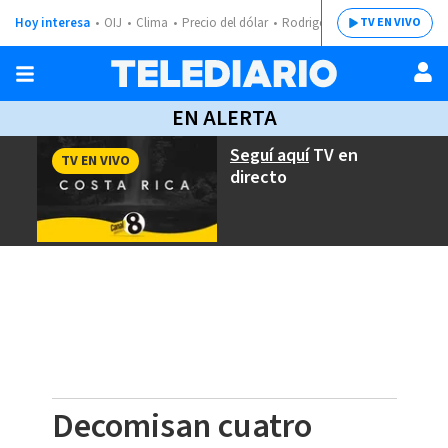
Hoy interesa
OIJ
Clima
Precio del dólar
Rodrigo Chaves
TV EN VIVO
EN ALERTA
Seguí aquí
TV en
TV EN VIVO
directo
Decomisan cuatro