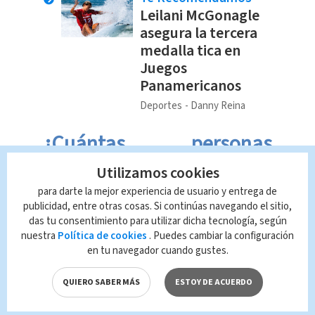
Leilani McGonagle
asegura la tercera
medalla tica en
Juegos
Panamericanos
Deportes
Danny Reina
¿Cuántas personas
resultaron afectadas tras
Utilizamos cookies
la alerta de tiroteo?
para darte la mejor experiencia de usuario y entrega de
publicidad, entre otras cosas. Si continúas navegando el sitio,
das tu consentimiento para utilizar dicha tecnología, según
Afortunadamente ningún estudiante
nuestra
Política de cookies
. Puedes cambiar la configuración
resultó lesionado o afectado ante la
en tu navegador cuando gustes.
atemorizante amenaza. Además, se
QUIERO SABER MÁS
ESTOY DE ACUERDO
confirmó que a las
11 de la mañana
ya
no había ningún estudiante en la