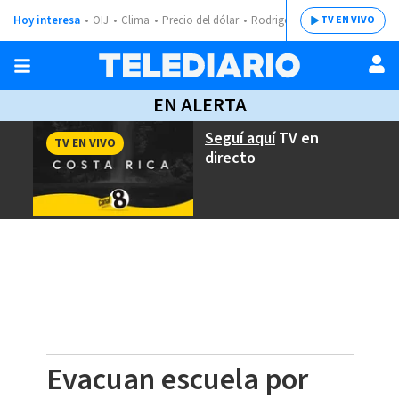
Hoy interesa
OIJ
Clima
Precio del dólar
Rodrigo Chaves
TV EN VIVO
EN ALERTA
Seguí aquí
TV en
TV EN VIVO
directo
Evacuan escuela por