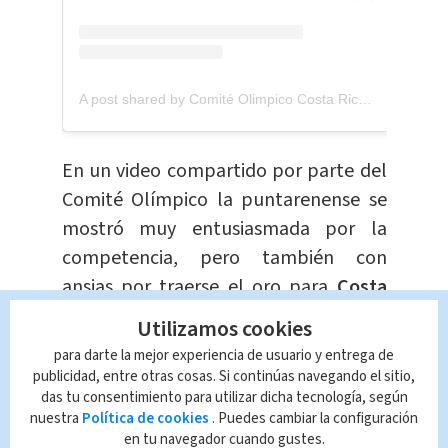
A post shared by Comité Olimpico Costa Rica (@comiteolimpicocr)
En un video compartido por parte del
Comité Olímpico la puntarenense se
mostró muy entusiasmada por la
competencia, pero también con
ansias por traerse el oro para
Costa
Rica y
su cantón de
Golfito
.
Utilizamos cookies
para darte la mejor experiencia de usuario y entrega de
¿Qué otros costarricenses
publicidad, entre otras cosas. Si continúas navegando el sitio,
están logrando avanzar
das tu consentimiento para utilizar dicha tecnología, según
en los Juegos
nuestra
Política de cookies
. Puedes cambiar la configuración
en tu navegador cuando gustes.