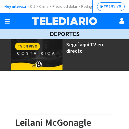
Hoy interesa
OIJ
Clima
Precio del dólar
Rodrigo Chaves
TV EN VIVO
DEPORTES
Seguí aquí
TV en
TV EN VIVO
directo
Leilani McGonagle