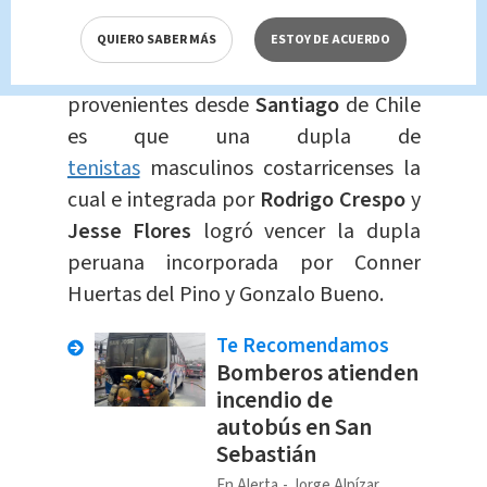
Panamericanos 2023?
QUIERO SABER MÁS
ESTOY DE ACUERDO
Parte de las buenas noticias que
provenientes desde
Santiago
de Chile
es que una dupla de
tenistas
masculinos costarricenses la
cual e integrada por
Rodrigo Crespo
y
Jesse Flores
logró vencer la dupla
peruana incorporada por Conner
Huertas del Pino y Gonzalo Bueno.
Te Recomendamos
Bomberos atienden
incendio de
autobús en San
Sebastián
En Alerta
Jorge Alpízar