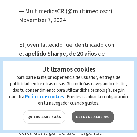
— MultimediosCR (@multimedioscr)
November 7, 2024
El joven fallecido fue identificado con
el
apellido Sharpe, de 20 años
de
edad. Él presentaba heridas en
Utilizamos cookies
espalda, abdomen y piernas.
Mientras
para darte la mejor experiencia de usuario y entrega de
que el menor de 17 años fue
publicidad, entre otras cosas. Si continúas navegando el sitio,
impactado en las manos.
das tu consentimiento para utilizar dicha tecnología, según
nuestra
Política de cookies
. Puedes cambiar la configuración
en tu navegador cuando gustes.
El momento del
ataque quedó
grabado
, en este se vio el pánico que
QUIERO SABER MÁS
ESTOY DE ACUERDO
vivieron las personas que estaban
cerca del lugar de la emergencia.