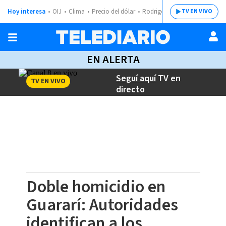
Hoy interesa
OIJ
Clima
Precio del dólar
Rodrigo Chaves
TV EN VIVO
EN ALERTA
Seguí aquí
TV en
TV EN VIVO
directo
Doble homicidio en
Guararí: Autoridades
identifican a los