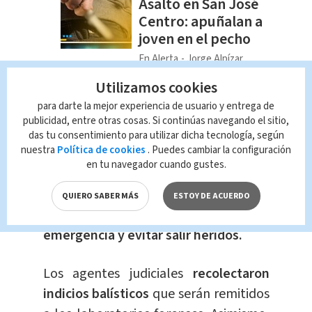
Asalto en San José
Centro: apuñalan a
joven en el pecho
En Alerta
Jorge Alpízar
Utilizamos cookies
El momento del
ataque quedó
para darte la mejor experiencia de usuario y entrega de
grabado
, en este se vio el pánico que
publicidad, entre otras cosas. Si continúas navegando el sitio,
vivieron las personas que estaban
das tu consentimiento para utilizar dicha tecnología, según
nuestra
Política de cookies
. Puedes cambiar la configuración
cerca del lugar de la emergencia.
en tu navegador cuando gustes.
En el material audiovisual se ve a los
QUIERO SABER MÁS
ESTOY DE ACUERDO
testigos corriendo para
huir de la
emergencia y evitar salir heridos.
Los agentes judiciales
recolectaron
indicios balísticos
que serán remitidos