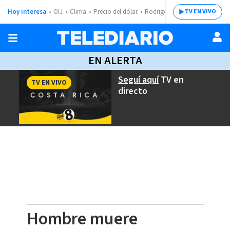
Hoy interesa
OIJ
Clima
Precio del dólar
Rodrigo Chaves
TV EN VIVO
EN ALERTA
Seguí aquí
TV en
TV EN VIVO
directo
Hombre muere