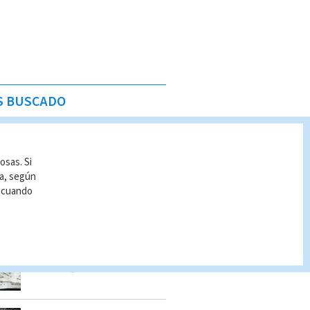
S BUSCADO
Seis sospechosos
vinculados con estructura
osas. Si
de alias “Diablo” son
ía, según
detenidos en Jacó
r cuando
Indira Zúñiga
Chances martes 5 de
agosto | Lista completa
de premios
Indira Zúñiga