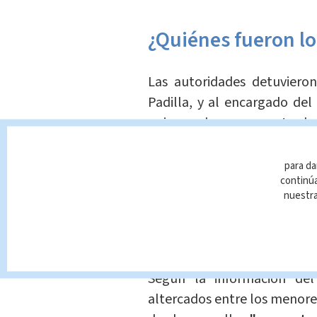
¿Quiénes fueron lo
Las autoridades detuvieron
Padilla, y al encargado del
quienes de ser encontrad
exponen a una pena de hasta
para da
"Los menores que resi
continúa
nuestr
de entre los 12 y 17 a
por convenios que ma
menores de edad en el pa
Según la información del
altercados entre los menor