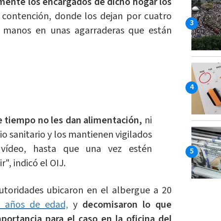
ente los encargados de dicho hogar los
 contención, donde los dejan por cuatro
y manos en unas agarraderas que están
e tiempo no les dan alimentación,
ni
cio sanitario y los mantienen vigilados
vídeo, hasta que una vez estén
r", indicó el OIJ.
autoridades ubicaron en el albergue a 20
7 años de edad,
y
decomisaron lo que
portancia para el caso en la oficina del