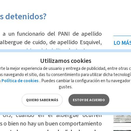
s detenidos?
 a un funcionario del PANI de apellido
 albergue de cuido, de apellido Esquivel,
LO MÁ
os
responsables del delito
de
tortura se
 15 años de cárcel.
Utilizamos cookies
rte la mejor experiencia de usuario y entrega de publicidad, entre otras c
den en dicho sitio son masculinos
s navegando el sitio, das tu consentimiento para utilizar dicha tecnolog
a
Política de cookies
. Puedes cambiar la configuración en tu navegado
ños,
quienes llegan ahí en apariencia
gustes.
ntiene el ente encargado de los
ís" (PANI), explicó el OIJ.
QUIERO SABER MÁS
ESTOY DE ACUERDO
 OIJ, cuando en el albergue ocurren
es o bien no hay un buen comportamiento