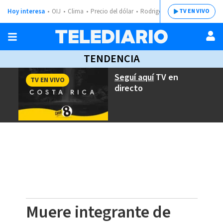
Hoy interesa
OIJ
Clima
Precio del dólar
Rodrigo Chaves
TV EN VIVO
TENDENCIA
Seguí aquí
TV en
TV EN VIVO
directo
Muere integrante de