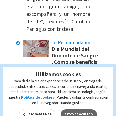
era un gran amigo, un
excompañero y un hombre
de fe", expresó Carolina
Paniagua con tristeza.
Te Recomendamos
Día Mundial del
Donante de Sangre:
¿Cómo se beneficia
al donar?
Utilizamos cookies
Nacional
Fernanda Araya
para darte la mejor experiencia de usuario y entrega de
publicidad, entre otras cosas. Si continúas navegando el sitio,
Envió fortaleza:
das tu consentimiento para utilizar dicha tecnología, según
nuestra
Política de cookies
. Puedes cambiar la configuración
en tu navegador cuando gustes.
En sus palabras,
la cantante envió un
mensaje de fortaleza y apoyo a
QUIERO SABER MÁS
ESTOY DE ACUERDO