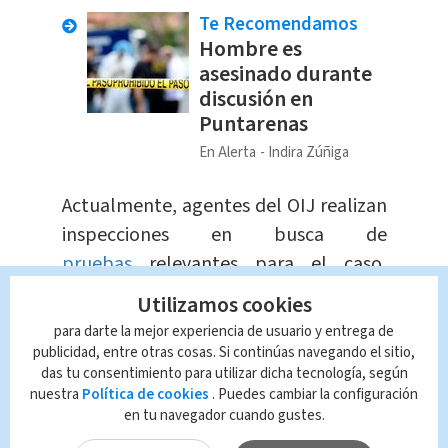
Te Recomendamos
Hombre es
asesinado durante
discusión en
Puntarenas
En Alerta
Indira Zúñiga
Actualmente, agentes del OIJ realizan
inspecciones en busca de
pruebas
relevantes para el caso,
asimismo, no se conocen las
Utilizamos cookies
identidades de los detenidos.
para darte la mejor experiencia de usuario y entrega de
publicidad, entre otras cosas. Si continúas navegando el sitio,
das tu consentimiento para utilizar dicha tecnología, según
Tras concluir las diligencias, los
nuestra
Política de cookies
. Puedes cambiar la configuración
sospechosos
serán presentados ante
en tu navegador cuando gustes.
el Ministerio Público,
donde se