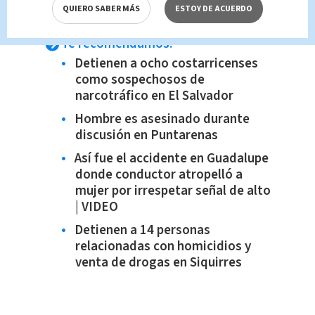
determinará su situación jurídica.
QUIERO SABER MÁS
ESTOY DE ACUERDO
Te recomendamos:
Detienen a ocho costarricenses
como sospechosos de
narcotráfico en El Salvador
Hombre es asesinado durante
discusión en Puntarenas
Así fue el accidente en Guadalupe
donde conductor atropelló a
mujer por irrespetar señal de alto
| VIDEO
Detienen a 14 personas
relacionadas con homicidios y
venta de drogas en Siquirres