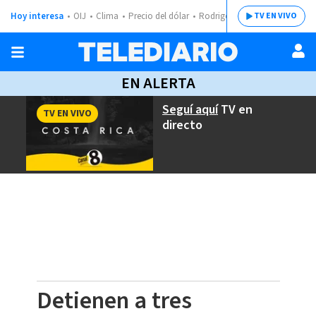
Hoy interesa
OIJ
Clima
Precio del dólar
Rodrigo Chaves
TV EN VIVO
EN ALERTA
Seguí aquí
TV en
TV EN VIVO
directo
Detienen a tres