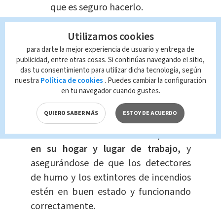
que es seguro hacerlo.
Si hay alguien desaparecido o
Utilizamos cookies
atrapado, informe de inmediato
a las autoridades
de rescate y no
para darte la mejor experiencia de usuario y entrega de
publicidad, entre otras cosas. Si continúas navegando el sitio,
intente rescatar a la persona por
das tu consentimiento para utilizar dicha tecnología, según
su cuenta.
nuestra
Política de cookies
. Puedes cambiar la configuración
en tu navegador cuando gustes.
Es importante estar preparado para
QUIERO SABER MÁS
ESTOY DE ACUERDO
un incendio antes de que ocurra,
manteniendo una vía de escape clara
en su hogar y lugar de trabajo,
y
asegurándose de que los detectores
de humo y los extintores de incendios
estén en buen estado y funcionando
correctamente.