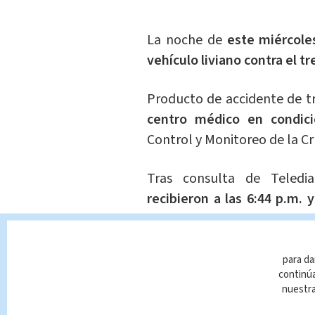
La noche de
este miércoles
vehículo liviano contra el t
Producto de accidente de t
centro médico en condici
Control y Monitoreo de la Cr
Tras consulta de Teledia
recibieron a las 6:44 p.m. y
chofer.
Fue trasladado al centro
para da
continúa
cómo se originó el accident
nuestr
Te Recomendamos: