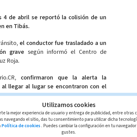
 4 de abril se reportó la colisión de un
ren en Tibás.
ránsito,
el conductor fue trasladado a un
ón grave
según informó el Centro de
uz Roja.
rio.CR,
confirmaron que la alerta la
 al llegar al lugar se encontraron con el
Utilizamos cookies
 médico más cercano,
aún se desconoce
rte la mejor experiencia de usuario y entrega de publicidad, entre otras c
s navegando el sitio, das tu consentimiento para utilizar dicha tecnolog
e.
a
Política de cookies
. Puedes cambiar la configuración en tu navegado
gustes.