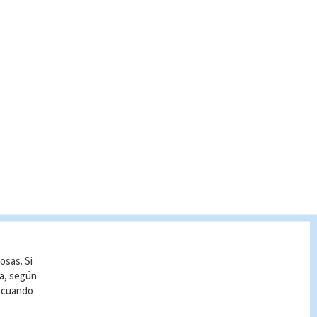
osas. Si
ía, según
r cuando