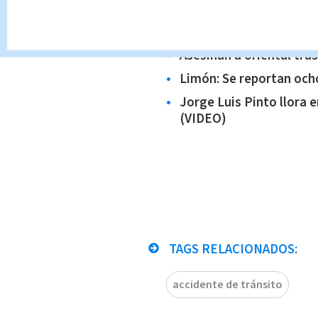
Mujer se convirtió en po
Alajuelita (VIDEO)
Asesinan a oriental tra
Limón: Se reportan och
Jorge Luis Pinto llora 
(VIDEO)
TAGS RELACIONADOS:
accidente de tránsito