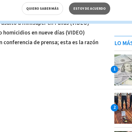
licía tras perder a hijas en masacre de
QUIERO SABER MÁS
ESTOY DE ACUERDO
s asalto a minisuper en Pavas (VIDEO)
o homicidios en nueve días (VIDEO)
en conferencia de prensa; esta es la razón
LO MÁ