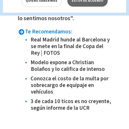
barras organizadas.
"Yo quiero decirle
QUIERO SABER MÁS
ESTOY DE ACUERDO
a las barras que lo que ellos sienten ,
lo sentimos nosotros".
Te Recomendamos:
Real Madrid hunde al Barcelona y
se mete en la final de Copa del
Rey | FOTOS
Modelo expone a Christian
Bolaños y lo califica de intenso
Conozca el costo de la multa por
sobrecargo de equipaje en
vehículos
3 de cada 10 ticos es no creyente,
según informe de la UCR