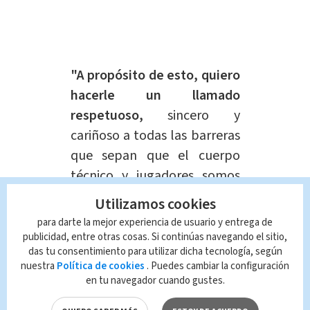
"A propósito de esto, quiero
hacerle un llamado
respetuoso,
sincero y
cariñoso a todas las barreras
que sepan que el cuerpo
técnico y jugadores somos
honrados", dijo.
Utilizamos cookies
para darte la mejor experiencia de usuario y entrega de
El momento fue tan emotivo que los
publicidad, entre otras cosas. Si continúas navegando el sitio,
das tu consentimiento para utilizar dicha tecnología, según
asistentes de la conferencia le
nuestra
Política de cookies
. Puedes cambiar la configuración
aplaudieron al director técnico,
en tu navegador cuando gustes.
finalizó dándole un mensaje a las