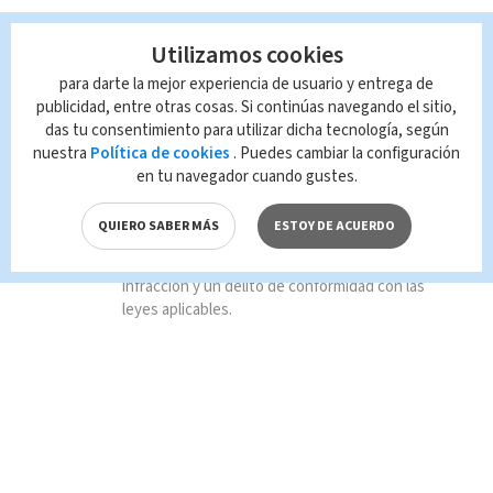
TAGS RELACIONADOS:
Utilizamos cookies
atropello
En alerta
para darte la mejor experiencia de usuario y entrega de
publicidad, entre otras cosas. Si continúas navegando el sitio,
das tu consentimiento para utilizar dicha tecnología, según
Noticias Telediario
nuestra
Política de cookies
. Puedes cambiar la configuración
en tu navegador cuando gustes.
Queda prohibida la reproducción total o
parcial del contenido de esta página, mismo
QUIERO SABER MÁS
ESTOY DE ACUERDO
que es propiedad de TELEDIARIO; su
reproducción no autorizada constituye una
infracción y un delito de conformidad con las
leyes aplicables.