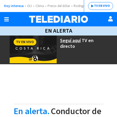
Hoy interesa
OIJ
Clima
Precio del dólar
Rodrigo Chaves
TV EN VIVO
EN ALERTA
Seguí aquí
TV en
TV EN VIVO
directo
En alerta.
Conductor de