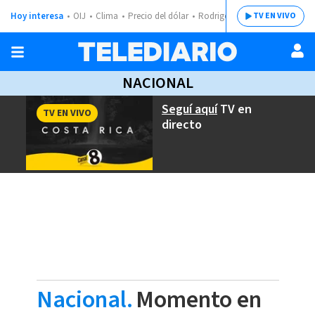
Hoy interesa
OIJ
Clima
Precio del dólar
Rodrigo Chaves
TV EN VIVO
NACIONAL
Seguí aquí
TV en
TV EN VIVO
directo
Nacional.
Momento en