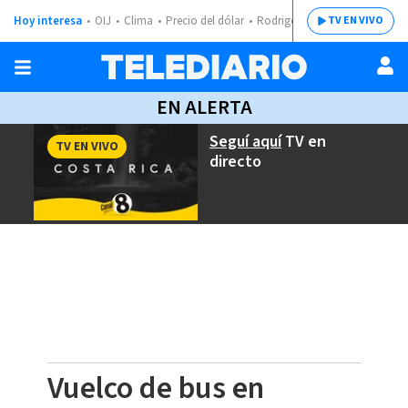
Hoy interesa
OIJ
Clima
Precio del dólar
Rodrigo Chaves
TV EN VIVO
EN ALERTA
Seguí aquí
TV en
TV EN VIVO
directo
Vuelco de bus en