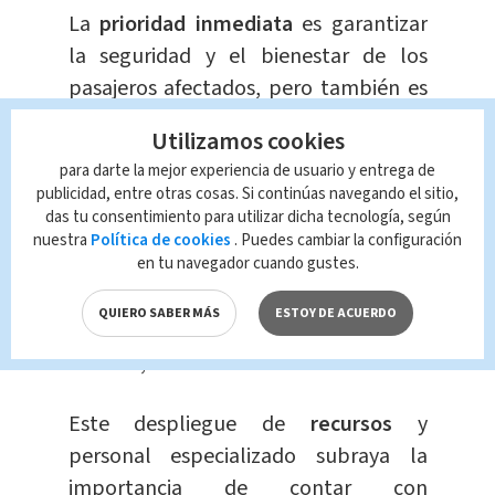
La
prioridad inmediata
es garantizar
la seguridad y el bienestar de los
pasajeros afectados, pero también es
esencial
aprender de este incidente
Utilizamos cookies
para prevenir futuros accidentes.
para darte la mejor experiencia de usuario y entrega de
publicidad, entre otras cosas. Si continúas navegando el sitio,
#EnAlerta
| Accidente de tren en
das tu consentimiento para utilizar dicha tecnología, según
nuestra
Política de cookies
. Puedes cambiar la configuración
Heredia: conductor quedó prensado
en tu navegador cuando gustes.
tras colisión.
https://t.co/XcKvj0WW9V
QUIERO SABER MÁS
ESTOY DE ACUERDO
— MultimediosCR (@multimedioscr)
June 21, 2024
Este despliegue de
recursos
y
personal especializado subraya la
importancia de contar con