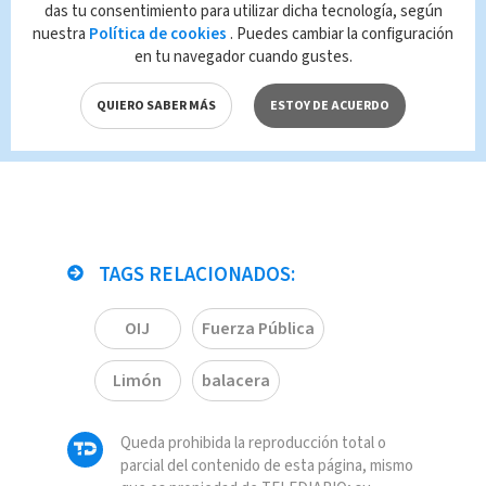
das tu consentimiento para utilizar dicha tecnología, según
Temblor HOY 13 de mayo en
nuestra
Política de cookies
. Puedes cambiar la configuración
Costa Rica
en tu navegador cuando gustes.
Niño de un año cae desde un
tercer piso en Barrio Cuba y es
QUIERO SABER MÁS
ESTOY DE ACUERDO
trasladado en condición crítica
TAGS RELACIONADOS:
OIJ
Fuerza Pública
Limón
balacera
Queda prohibida la reproducción total o
parcial del contenido de esta página, mismo