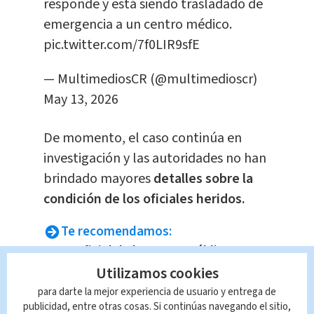
responde y está siendo trasladado de
emergencia a un centro médico.
pic.twitter.com/7f0LIR9sfE
— MultimediosCR (@multimedioscr)
May 13, 2026
De momento, el caso continúa en
investigación y las autoridades no han
brindado mayores
detalles sobre la
condición de los oficiales heridos.
Te recomendamos:
Oficial de la Fuerza Pública es
herido de bala en Batán
Utilizamos cookies
Mujer sospechosa de venta de
para darte la mejor experiencia de usuario y entrega de
droga es detenida en San Carlos
publicidad, entre otras cosas. Si continúas navegando el sitio,