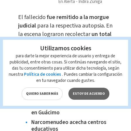
En Alerta
Indira Zúñiga
El fallecido
fue remitido a la morgue
judicial
para la respectiva autopsia. En
la escena lograron recolectar
un total
de 31 indicios balísticos
.
Utilizamos cookies
para darte la mejor experiencia de usuario y entrega de
El
caso continúa bajo
publicidad, entre otras cosas. Si continúas navegando el sitio,
investigación
para esclarecer las
das tu consentimiento para utilizar dicha tecnología, según
nuestra
Política de cookies
. Puedes cambiar la configuración
circunstancias y dar con
los
en tu navegador cuando gustes.
responsables del ataque.
QUIERO SABER MÁS
ESTOY DE ACUERDO
Te recomendamos:
Identifican a hombre asesinado
en Guácimo
Narcomenudeo acecha centros
educativos