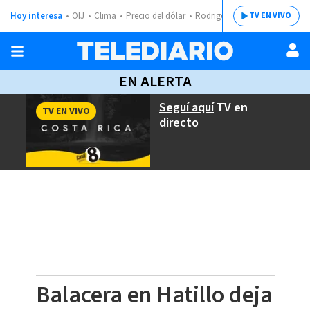
Hoy interesa
OIJ
Clima
Precio del dólar
Rodrigo Chaves
TV EN VIVO
EN ALERTA
Seguí aquí
TV en
TV EN VIVO
directo
Balacera en Hatillo deja