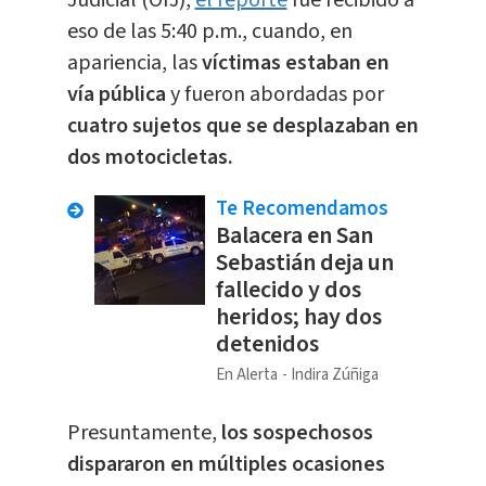
Judicial (OIJ),
el reporte
fue recibido a
eso de las 5:40 p.m., cuando, en
apariencia, las
víctimas estaban en
vía pública
y fueron abordadas por
cuatro sujetos que se desplazaban en
dos motocicletas.
Te Recomendamos
Balacera en San
Sebastián deja un
fallecido y dos
heridos; hay dos
detenidos
En Alerta
Indira Zúñiga
Presuntamente,
los sospechosos
dispararon en múltiples ocasiones