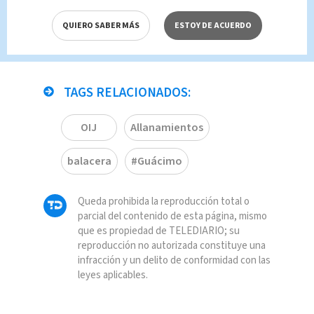
¡Cuidado con el alimento que
venden por kilo!
QUIERO SABER MÁS
ESTOY DE ACUERDO
TAGS RELACIONADOS:
OIJ
Allanamientos
balacera
#Guácimo
Queda prohibida la reproducción total o
parcial del contenido de esta página, mismo
que es propiedad de TELEDIARIO; su
reproducción no autorizada constituye una
infracción y un delito de conformidad con las
leyes aplicables.