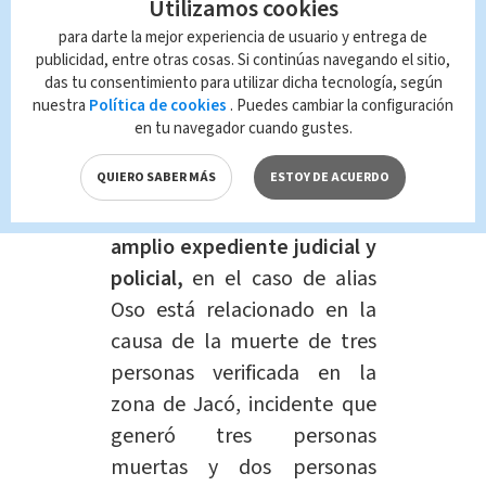
Utilizamos cookies
es el cabecilla del grupo que
para darte la mejor experiencia de usuario y entrega de
opera en esa zona, y un
publicidad, entre otras cosas. Si continúas navegando el sitio,
das tu consentimiento para utilizar dicha tecnología, según
segundo sospechoso
nuestra
Política de cookies
. Puedes cambiar la configuración
conocido con el alias de
en tu navegador cuando gustes.
Tuerto inmediatamente por
QUIERO SABER MÁS
ESTOY DE ACUERDO
la acción de las fuerzas de
policía. Los dos
gozan de
amplio expediente judicial y
policial,
en el caso de alias
Oso está relacionado en la
causa de la muerte de tres
personas verificada en la
zona de Jacó, incidente que
generó tres personas
muertas y dos personas