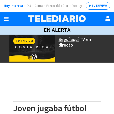
Hoy interesa
OIJ
Clima
Precio del dólar
Rodrigo Chaves
TV EN VIVO
EN ALERTA
Seguí aquí
TV en
TV EN VIVO
directo
Joven jugaba fútbol