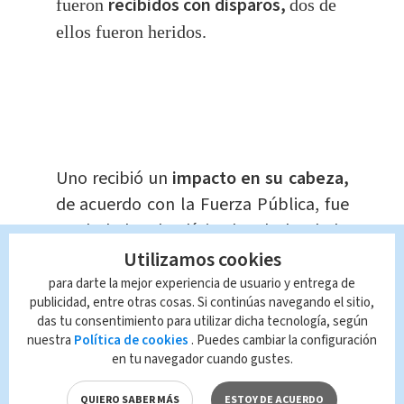
recibidos con disparos,
fueron
dos de
ellos fueron heridos.
Uno recibió un
impacto en su cabeza,
de acuerdo con la Fuerza Pública, fue
trasladado a la clínica local, donde lo
declararon fallecido.
Utilizamos cookies
para darte la mejor experiencia de usuario y entrega de
publicidad, entre otras cosas. Si continúas navegando el sitio,
El segundo oficial, también fue
das tu consentimiento para utilizar dicha tecnología, según
impactado, pero gracias al
chaleco
nuestra
Política de cookies
. Puedes cambiar la configuración
antibalas
no presentó heridas
en tu navegador cuando gustes.
mayores.
QUIERO SABER MÁS
ESTOY DE ACUERDO