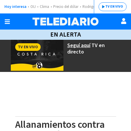
Hoy interesa
OIJ
Clima
Precio del dólar
Rodrigo Chaves
TV EN VIVO
EN ALERTA
Seguí aquí
TV en
TV EN VIVO
directo
Allanamientos contra