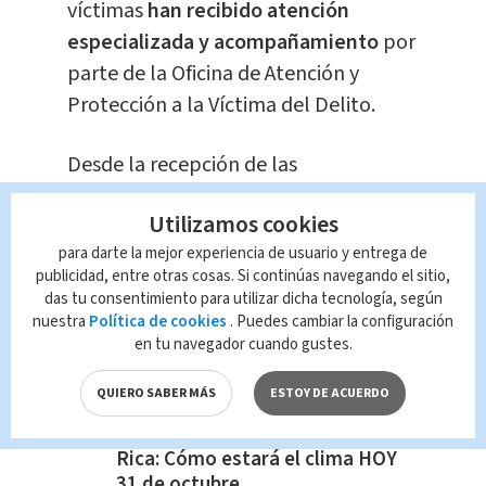
víctimas
han recibido atención
especializada y acompañamiento
por
parte de la Oficina de Atención y
Protección a la Víctima del Delito.
Desde la recepción de las
denuncias,
se ordenaron
diligencias
Utilizamos cookies
inmediatas y se dispuso que todas
las
para darte la mejor experiencia de usuario y entrega de
causas fueran dirigidas con un
publicidad, entre otras cosas. Si continúas navegando el sitio,
enfoque orientado
a la protección y
das tu consentimiento para utilizar dicha tecnología, según
garantía de los derechos de las
nuestra
Política de cookies
. Puedes cambiar la configuración
en tu navegador cuando gustes.
ofendidas.
QUIERO SABER MÁS
ESTOY DE ACUERDO
Te recomendamos:
Pronóstico del tiempo Costa
Rica: Cómo estará el clima HOY
31 de octubre