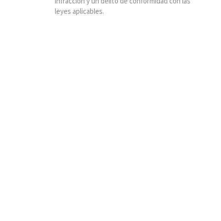
infracción y un delito de conformidad con las
leyes aplicables.