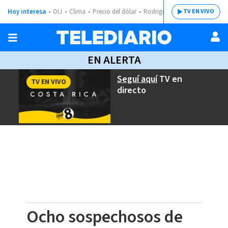
Hoy interesa
OIJ
Clima
Precio del dólar
Rodrigo Chaves
TV EN VIVO
EN ALERTA
Seguí aquí
TV en
TV EN VIVO
directo
Ocho sospechosos de