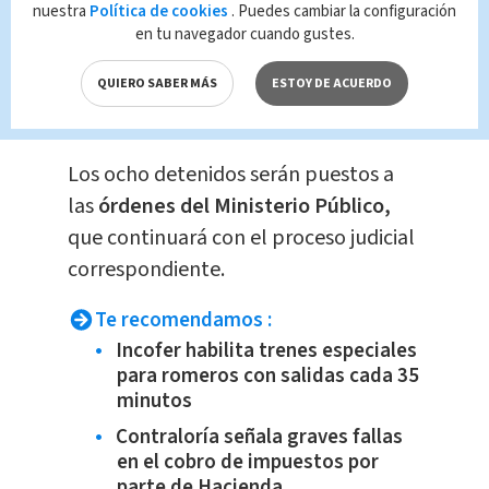
nuestra
Política de cookies
. Puedes cambiar la configuración
Las autoridades presumen que ambos
en tu navegador cuando gustes.
hechos están relacionados con
disputas por territorios para la
venta
QUIERO SABER MÁS
ESTOY DE ACUERDO
de drogas a nivel local.
Los ocho detenidos serán puestos a
las
órdenes del Ministerio Público,
que continuará con el proceso judicial
correspondiente.
Te recomendamos :
Incofer habilita trenes especiales
para romeros con salidas cada 35
minutos
Contraloría señala graves fallas
en el cobro de impuestos por
parte de Hacienda