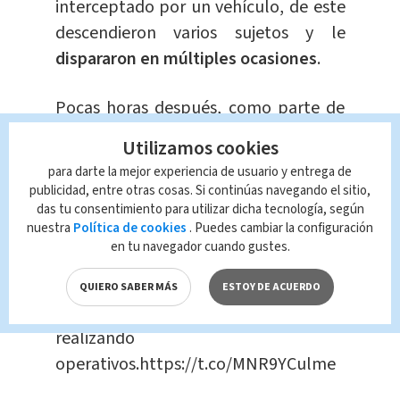
interceptado por un vehículo, de este
descendieron varios sujetos y le
dispararon en múltiples ocasiones
.
Pocas horas después, como parte de
la
investigación
, se logró ubicar una
Utilizamos cookies
vivienda donde
se encontró el
para darte la mejor experiencia de usuario y entrega de
vehículo
que en apariencia se utilizó
publicidad, entre otras cosas. Si continúas navegando el sitio,
para cometer el delito, además, de
das tu consentimiento para utilizar dicha tecnología, según
nuestra
Política de cookies
. Puedes cambiar la configuración
otros indicios importantes, como la
en tu navegador cuando gustes.
identidad de los sospechosos
.
QUIERO SABER MÁS
ESTOY DE ACUERDO
#EnAlerta
| OIJ se mantiene en la zona
realizando
operativos.
https://t.co/MNR9YCulme