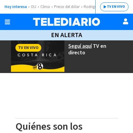
Hoy interesa
OIJ
Clima
Precio del dólar
Rodrigo Chaves
TV EN VIVO
EN ALERTA
Seguí aquí
TV en
TV EN VIVO
directo
Quiénes son los