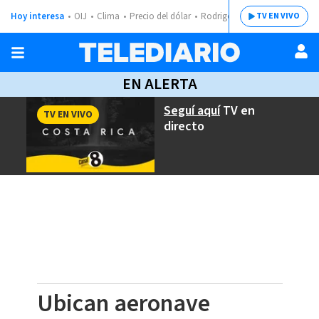
Hoy interesa
OIJ
Clima
Precio del dólar
Rodrigo Chaves
TV EN VIVO
EN ALERTA
Seguí aquí
TV en
TV EN VIVO
directo
Ubican aeronave