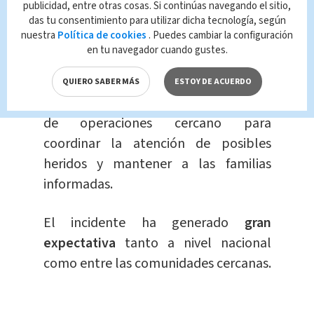
heridos graves en el
publicidad, entre otras cosas. Si continúas navegando el sitio,
das tu consentimiento para utilizar dicha tecnología, según
país
nuestra
Política de cookies
. Puedes cambiar la configuración
En Alerta
Mario José Víctor
en tu navegador cuando gustes.
Peña
QUIERO SABER MÁS
ESTOY DE ACUERDO
La Cruz Roja ha establecido un centro
de operaciones cercano para
coordinar la atención de posibles
heridos y mantener a las familias
informadas.
El incidente ha generado
gran
expectativa
tanto a nivel nacional
como entre las comunidades cercanas.