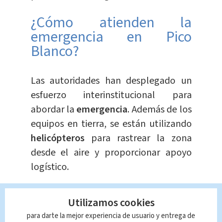
¿Cómo atienden la
emergencia en Pico
Blanco?
Las autoridades han desplegado un
esfuerzo interinstitucional para
abordar la
emergencia
. Además de los
equipos en tierra, se están utilizando
helicópteros
para rastrear la zona
desde el aire y proporcionar apoyo
logístico.
Te Recomendamos
Noche violenta deja
Utilizamos cookies
dos fallecidos y 15
para darte la mejor experiencia de usuario y entrega de