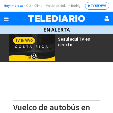
Hoy interesa
OIJ
Clima
Precio del dólar
Rodrigo Chaves
TV EN VIVO
EN ALERTA
Seguí aquí
TV en
TV EN VIVO
directo
Vuelco de autobús en