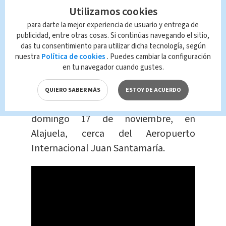
a tomar tras el siniestro.
Utilizamos cookies
¿Ha habido alguna
para darte la mejor experiencia de usuario y entrega de
publicidad, entre otras cosas. Si continúas navegando el sitio,
emergencia en carretera
das tu consentimiento para utilizar dicha tecnología, según
en los últimos días?
nuestra
Política de cookies
. Puedes cambiar la configuración
en tu navegador cuando gustes.
Un motociclista protagonizó un
QUIERO SABER MÁS
ESTOY DE ACUERDO
accidente la mañana del pasado
domingo 17 de noviembre, en
Alajuela, cerca del Aeropuerto
Internacional Juan Santamaría.