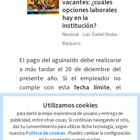
vacantes: ¿cuáles
opciones laborales
hay en la
institución?
Nacional
Luis Daniel Vindas
Barquero
El pago del aguinaldo debe realizarse
a más tardar el 20 de diciembre del
presente año. Si el empleador no
cumple con esta
fecha límite
, el
trabajador puede presentar una
Utilizamos cookies
denuncia ante las autoridades
laborales.
para darte la mejor experiencia de usuario y entrega de
publicidad, entre otras cosas. Si continúas navegando el sitio,
das tu consentimiento para utilizar dicha tecnología, según
De acuerdo con la cartera de
Trabajo
,
nuestra
Política de cookies
. Puedes cambiar la configuración
en tu navegador cuando gustes.