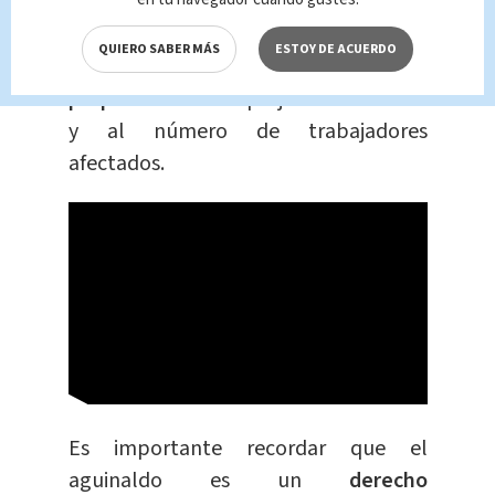
si se comprueba que el pago fue
omitido o retrasado, el empleador
QUIERO SABER MÁS
ESTOY DE ACUERDO
puede ser sancionado con una
multa
proporcional
a los perjuicios causados
y al número de trabajadores
afectados.
Es importante recordar que el
aguinaldo es un
derecho