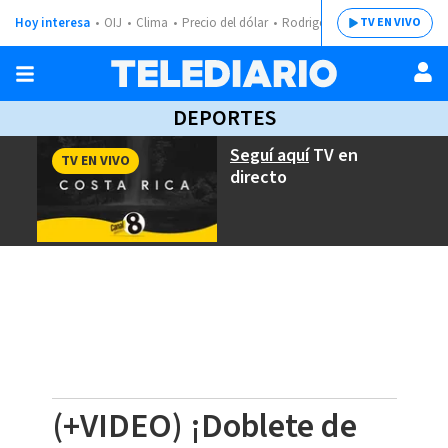
Hoy interesa
OIJ
Clima
Precio del dólar
Rodrigo Chaves
TV EN VIVO
DEPORTES
Seguí aquí
TV en
TV EN VIVO
directo
(+VIDEO) ¡Doblete de