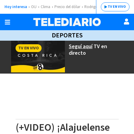
Hoy interesa
OIJ
Clima
Precio del dólar
Rodrigo Chaves
TV EN VIVO
DEPORTES
Seguí aquí
TV en
TV EN VIVO
directo
(+VIDEO) ¡Alajuelense