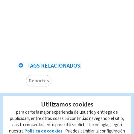
TAGS RELACIONADOS:
Deportes
Queda prohibida la reproducción total o
Utilizamos cookies
parcial del contenido de esta página, mismo
que es propiedad de TELEDIARIO; su
para darte la mejor experiencia de usuario y entrega de
reproducción no autorizada constituye una
publicidad, entre otras cosas. Si continúas navegando el sitio,
infracción y un delito de conformidad con las
das tu consentimiento para utilizar dicha tecnología, según
leyes aplicables.
nuestra
Política de cookies
. Puedes cambiar la configuración