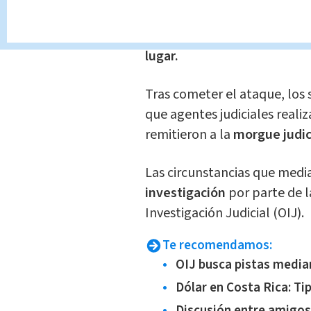
Como consecuencia de las he
lugar.
Tras cometer el ataque, los 
que agentes judiciales reali
remitieron a la
morgue judici
Las circunstancias que medi
investigación
por parte de 
Investigación Judicial (OIJ).
Te recomendamos:
OIJ busca pistas media
Dólar en Costa Rica: Ti
Discusión entre amigos