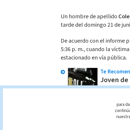
Un hombre de apellido
Cole
tarde del domingo 21 de jun
De acuerdo con el informe pr
5:36 p. m., cuando la víctim
estacionado en vía pública.
Te Recome
Joven de 
en Pavas
En Alerta
Indir
para da
continúa
Por razones que aún descono
nuestr
viajaban a bordo de una mo
presuntamente, le dispararo