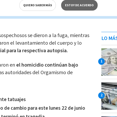
QUIERO SABER MÁS
ESTOY DE ACUERDO
ridas sufridas,
la víctima falleció en el
sospechosos se dieron a la fuga, mientras
LO MÁ
zaron el levantamiento del cuerpo y lo
al para la respectiva autopsia.
aron en
el homicidio continúan bajo
las autoridades del Orgamismo de
nte tatuajes
po de cambio para este lunes 22 de junio
 terminó en tragedia