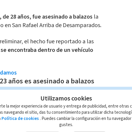
, de 28 años, fue asesinado a balazos
la
io en San Rafael Arriba de Desamparados.
eliminar, el hecho fue reportado a las
a
se encontraba dentro de un vehículo
ndamos
23 años es asesinado a balazos
Utilizamos cookies
a Zúñiga
rte la mejor experiencia de usuario y entrega de publicidad, entre otras c
s navegando el sitio, das tu consentimiento para utilizar dicha tecnolog
cen las autoridades, dos sujetos que
a
Política de cookies
. Puedes cambiar la configuración en tu navegado
tocicleta
interceptaron al hombre y,
gustes.
n en reiteradas ocasiones.