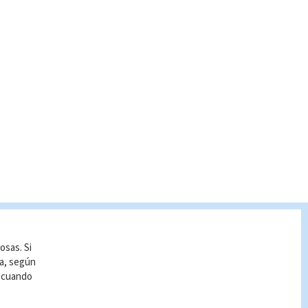
osas. Si
ía, según
r cuando