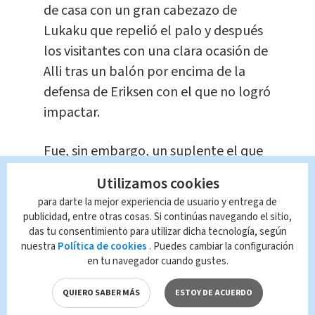
de casa con un gran cabezazo de
Lukaku que repelió el palo y después
los visitantes con una clara ocasión de
Alli tras un balón por encima de la
defensa de Eriksen con el que no logró
impactar.
Fue, sin embargo, un suplente el que
decidió el choque: Martial, que había
Utilizamos cookies
reemplazado a Rashford en el 70,
para darte la mejor experiencia de usuario y entrega de
recogió la redonda en el 81 tras un
publicidad, entre otras cosas. Si continúas navegando el sitio,
saque de puerta en largo de De Gea
das tu consentimiento para utilizar dicha tecnología, según
nuestra
Política de cookies
. Puedes cambiar la configuración
que peinó Rashford, ganó en la carrera
en tu navegador cuando gustes.
a Dier y superó en la salida a Lloris
para dejar los tres puntos en casa.
QUIERO SABER MÁS
ESTOY DE ACUERDO