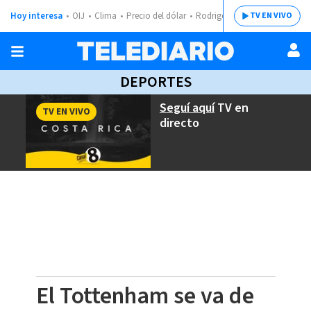
Hoy interesa
OIJ
Clima
Precio del dólar
Rodrigo Chaves
TV EN VIVO
DEPORTES
Seguí aquí
TV en
TV EN VIVO
directo
El Tottenham se va de