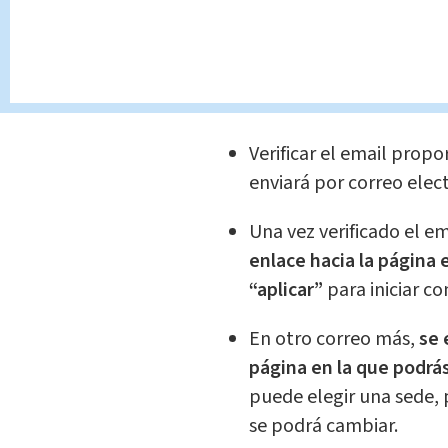
Ingresar al portal oficia
Crear una cuenta
en el 
contraseña.
Verificar el email
proporc
enviará por correo elec
Una vez verificado el ema
enlace hacia la página 
“aplicar”
para iniciar co
En otro correo más,
se e
página en la que podrás
puede elegir una sede, 
se podrá cambiar.