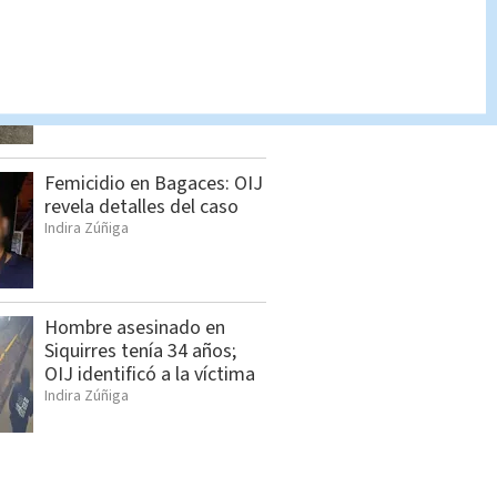
Decomisan 50 paquetes
de cocaína con destino a
Polonia
Cristian Segura
Femicidio en Bagaces: OIJ
revela detalles del caso
Indira Zúñiga
Hombre asesinado en
Siquirres tenía 34 años;
OIJ identificó a la víctima
Indira Zúñiga