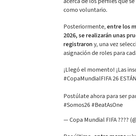
acerca de los perfiles que s
como voluntario.
Posteriormente,
entre los 
2026, se realizarán unas pr
registraron
y, una vez selecc
asignación de roles para cad
¡Llegó el momento! ¡Las insc
#CopaMundialFIFA
26 ESTÁN
Postúlate ahora para ser pa
#Somos26
#BeatAsOne
— Copa Mundial FIFA ???? (