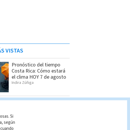
S VISTAS
Pronóstico del tiempo
Costa Rica: Cómo estará
el clima HOY 7 de agosto
Indira Zúñiga
Salud confirma 14 casos
de hepatitis A y mantiene
vigilancia
osas. Si
Cristian Segura
ía, según
r cuando