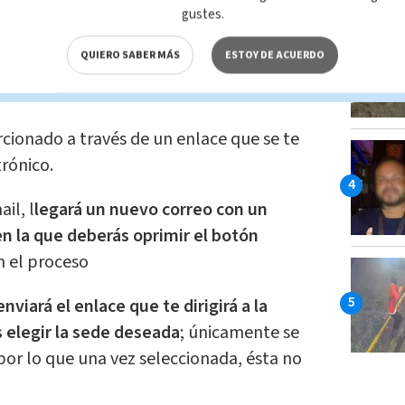
gustes.
l del
Mundial de 2026.
QUIERO SABER MÁS
ESTOY DE ACUERDO
portal con tu correo electrónico y una
ionado a través de un enlace que se te
trónico.
il, l
legará un nuevo correo con un
en la que deberás oprimir el botón
n el proceso
nviará el enlace que te dirigirá a la
 elegir la sede deseada
; únicamente se
por lo que una vez seleccionada, ésta no