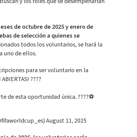
e buscan y los roles que se desempeñarían
meses de octubre de 2025 y enero de
uebas de selección a quienes se
ionados todos los voluntarios, se hará la
a uno de ellos.
ripciones para ser voluntario en la
 ABIERTAS! ????
rte de esta oportunidad única. ????⚽
@fifaworldcup_es)
August 11, 2025