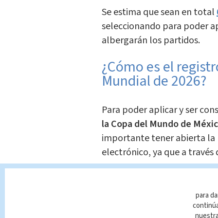
Se estima que sean en total
seleccionando para poder ap
albergarán los partidos.
¿Cómo es el registr
Mundial de 2026?
Para poder aplicar y ser con
la Copa del Mundo de Méxic
importante tener abierta la
electrónico, ya que a través
proceso.
A continuación
te decimos c
para da
continúa
registrarse
en la sede desea
nuestr