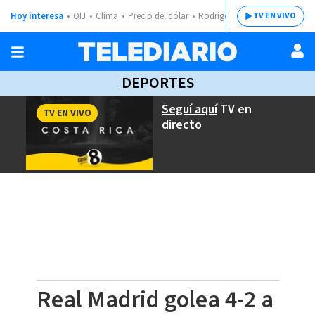
Hoy interesa
OIJ
Clima
Precio del dólar
Rodrigo Chaves
TV EN VIVO
DEPORTES
Seguí aquí
TV en
TV EN VIVO
directo
Real Madrid golea 4-2 a