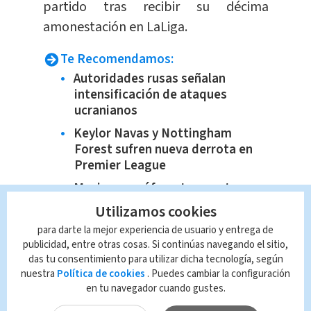
partido tras recibir su décima
amonestación en LaLiga.
Te Recomendamos:
Autoridades rusas señalan
intensificación de ataques
ucranianos
Keylor Navas y Nottingham
Forest sufren nueva derrota en
Premier League
Mexicano prófugo tras matar a
tiros a cinco hondureños en
Utilizamos cookies
Texas
para darte la mejor experiencia de usuario y entrega de
Esteban Alvarado renueva por un
publicidad, entre otras cosas. Si continúas navegando el sitio,
periodo de un año con Deportivo
das tu consentimiento para utilizar dicha tecnología, según
Saprissa
nuestra
Política de cookies
. Puedes cambiar la configuración
en tu navegador cuando gustes.